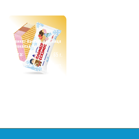
Брикет Ваніль - полуниця
-шоколад
Вага:
65 г.
Кількість у
30 шт.
ящику