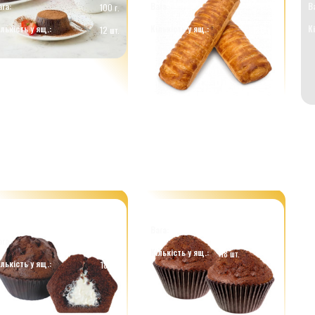
ага:
Вага:
В
100 г.
100 г.
ількість у ящ.:
Кількість у ящ.:
К
12 шт.
120 шт.
афін чоко з начинкою зі
Мафін чоко 80г
маком пломбіру
Вага:
80 г.
ага:
100 г.
Кількість у ящ.:
18 шт.
ількість у ящ.:
18 шт.