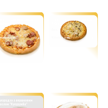
іцета з мисливськими
Піцета з куркою та грибами
овбасками 150гр
150гр
ага:
Вага:
150 г.
150 г.
ількість у ящ.:
Кількість у ящ.:
18 шт.
18 шт.
укурудза з вершковим
Рол з корицею 130гр
аслом "Кукурумба"
Вага:
130 г.