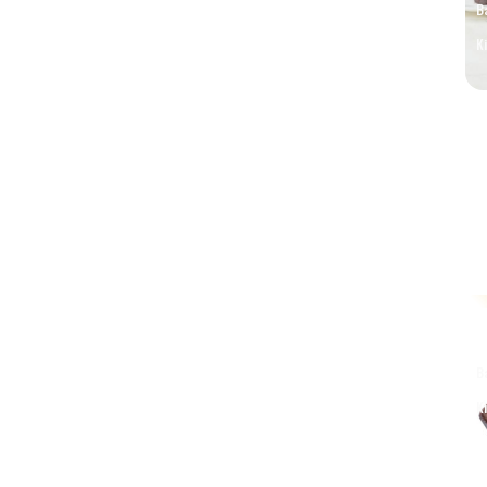
В
К
М
с
В
К