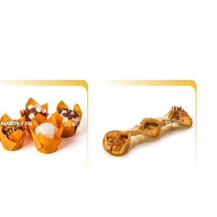
ет №1 мафіни (4*5шт) 80гр
Стріт піца з салямі 190 гр
ага:
Вага:
80 г.
180 г.
ількість у ящ.:
Кількість у ящ.:
20 шт.
12 шт.