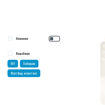
Новинки
П
В
Виробник
К
BFI
Хлібпром
Фастфуд ассистанс