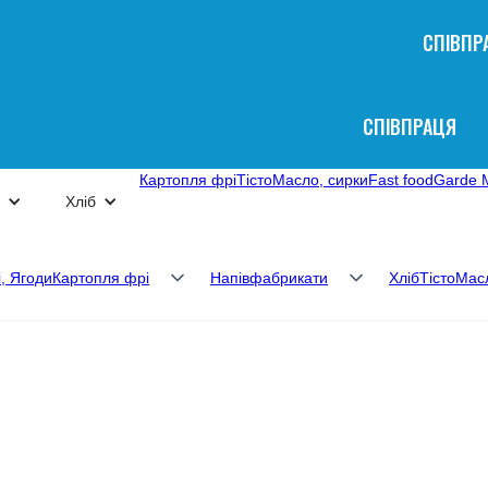
СПІВПР
СПІВПРАЦЯ
Картопля фрі
Тісто
Масло, сирки
Fast food
Garde 
Хліб
і, Ягоди
Картопля фрі
Напівфабрикати
Хліб
Тісто
Масл