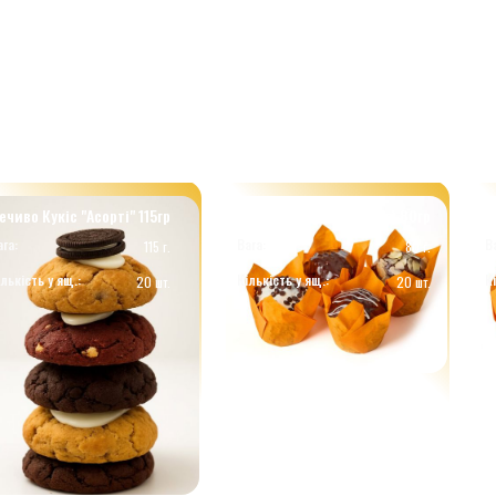
ечиво Кукіс "Асорті" 115гр
Сет №2 мафіни (4*5шт) 80гр
С
ага:
Вага:
В
115 г.
80 г.
ількість у ящ.:
Кількість у ящ.:
К
20 шт.
20 шт.