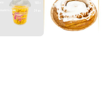
ага:
160 г.
Кількість у ящ.:
30 шт.
ількість у ящ.:
24 шт.