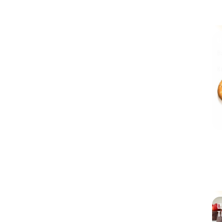
С
В
К
Ш
Т