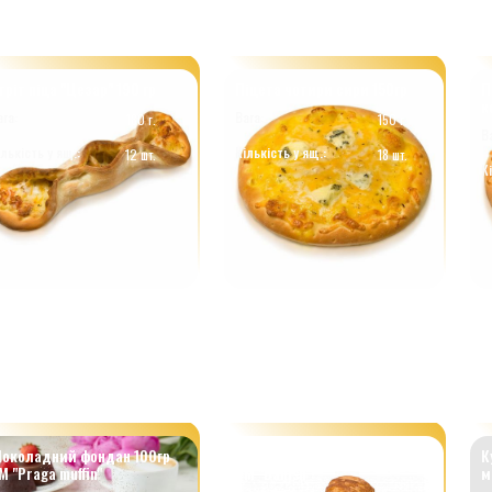
тріт піца "Цезар" 190 гр
Піцета чотири сири 150гр
П
к
ага:
Вага:
180 г.
150 г.
В
ількість у ящ.:
Кількість у ящ.:
12 шт.
18 шт.
К
околадний фондан 100гр
Сирна паличка (3уп*40шт)
К
М "Praga muffin"
ТМ "Danish"
м