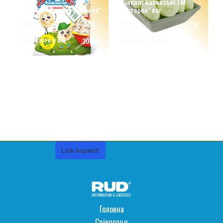
Хінкалі Кавказькі ТМ
Равіолі "Дитяче бажання"
"Хуторок" ваг
Вага:
Вага:
500 г.
5 kг.
Кількість у ящ.:
Кількість у ящ.:
20 шт.
1 шт.
Link kopiert!
Головна
Співпраця