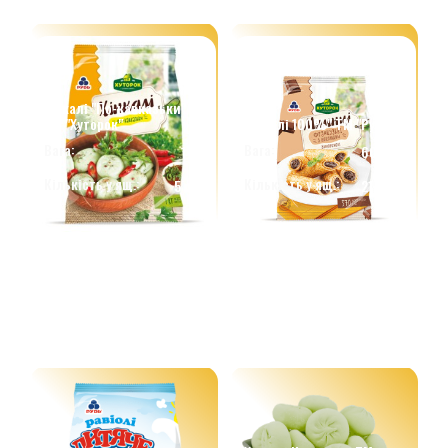
Хінкалі "По-кавказьки"
ТМ "Хуторок"
Равіолі 100%" ТМ "Рудь"
Вага:
Вага:
1 kг.
600 г.
Кількість у ящ.:
Кількість у ящ.:
5 шт.
21 шт.