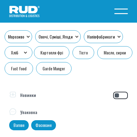
Морозиво
Овочі, Суміші, Ягоди
Напівфабрикати
Хліб
Картопля фрі
Тісто
Масло, сирки
Fast food
Garde Manger
Новинки
Упаковка
Вагове
Фасоване