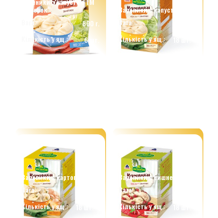
Вареники з капустою ТМ
"Хуторок"
Вареники з капустою
Вага:
Вага:
800 г.
500 г.
Кількість у ящ.:
Кількість у ящ.:
6 шт.
18 шт.
Вареники з картоплею
Вареники з вишнею
Вага:
Вага:
500 г.
500 г.
Кількість у ящ.:
Кількість у ящ.:
18 шт.
18 шт.