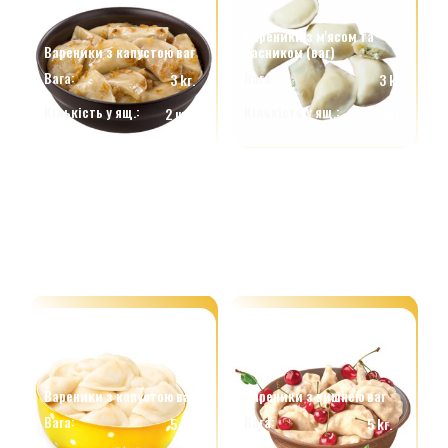
Вареники з м'ясом та
Вареники з капустою ваг
часником (ваг)
Вага:
Вага:
3 kг.
3 kг.
Кількість у ящ.:
Кількість у ящ.:
2 шт.
3 шт.
Вареники з капустою ваг
Вареники з вишнею ваг
Вага:
Вага:
5 kг.
5 kг.