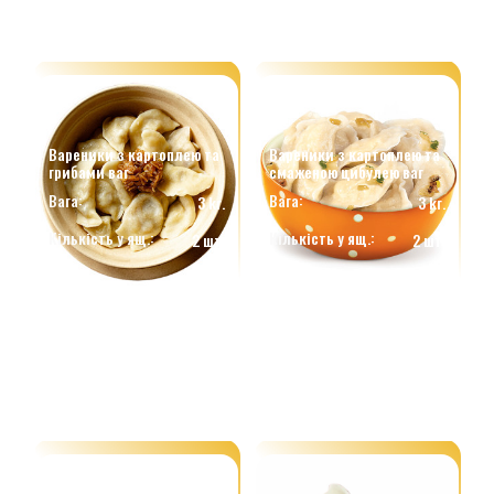
Вареники з картоплею та
Вареники з картоплею та
грибами ваг
смаженою цибулею ваг
Вага:
Вага:
3 kг.
3 kг.
Кількість у ящ.:
Кількість у ящ.:
2 шт.
2 шт.