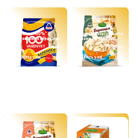
Вареники "100%" з
Вареники з картоплею та
картоплею та вершками
грибами ТМ "Хуторок"
Вага:
Вага:
600 г.
800 г.
Кількість у ящ.:
Кількість у ящ.:
21 шт.
6 шт.