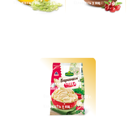
Кількість у ящ.:
Кількість у ящ.:
2 шт.
2 шт.
Вареники з серцем та
печінкою
Вага:
800 г.
Кількість у ящ.:
6 шт.