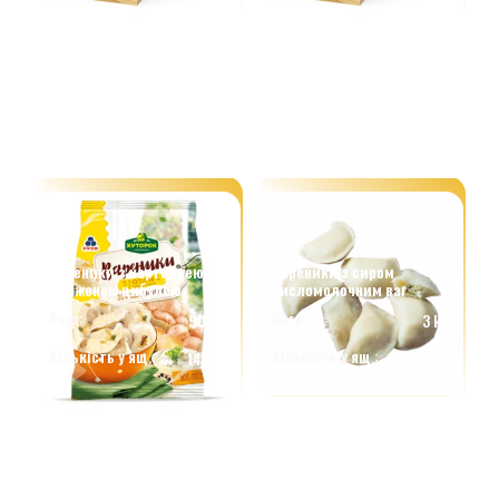
Вареники з картоплею та
Вареники з сиром
смаженою цибулею
кисломолочним ваг
Вага:
Вага:
900 г.
3 kг.
Кількість у ящ.:
Кількість у ящ.:
14 шт.
2 шт.