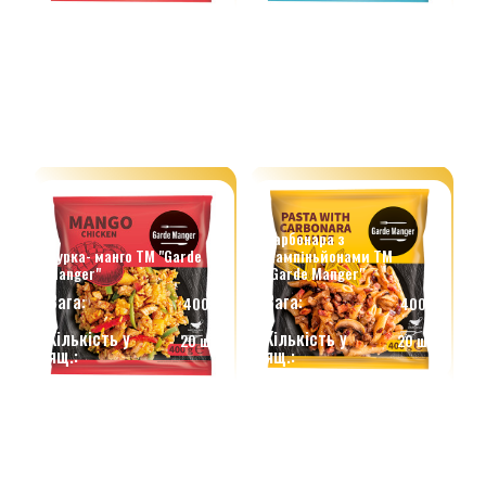
Карбонара з
Курка- манго ТМ "Garde
шампіньйонами ТМ
Manger"
"Garde Manger"
Вага:
Вага:
400 г.
400 г.
Кількість у
Кількість у
20 шт.
20 шт.
ящ.:
ящ.: