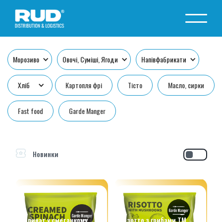
Морозиво
Овочі, Суміші, Ягоди
Напівфабрикати
Хліб
Картопля фрі
Тісто
Масло, сирки
Fast food
Garde Manger
Новинки
Шпинат у сметанному
Різотто з грибами ТМ