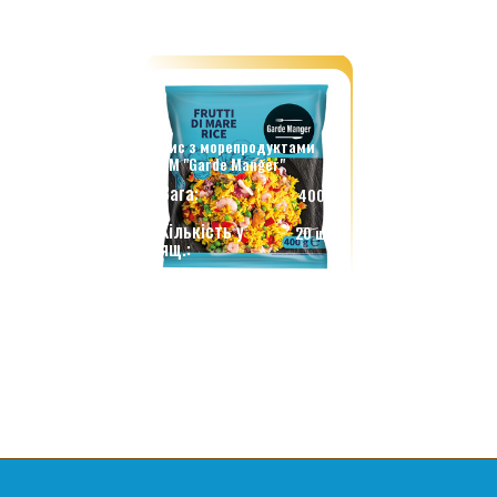
Рис з морепродуктами
ТМ "Garde Manger"
Вага:
400 г.
Кількість у
20 шт.
ящ.: