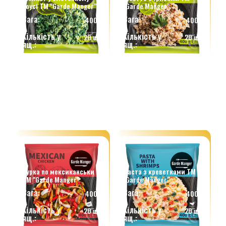
соусі ТМ "Garde Manger"
"Garde Manger"
Вага:
Вага:
400 г.
400 г.
Кількість у
Кількість у
20 шт.
20 шт.
ящ.:
ящ.:
Курка по мексиканськи
Паста з креветками ТМ
ТМ "Garde Manger"
"Garde Manger"
Вага:
Вага:
400 г.
400 г.
Кількість у
Кількість у
20 шт.
20 шт.
ящ.:
ящ.: